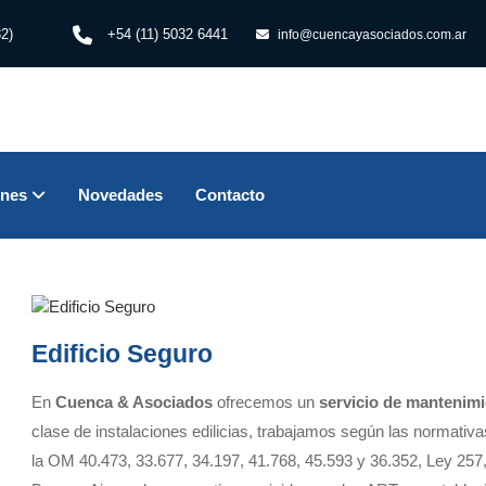
2)
+54 (11) 5032 6441
info@cuencayasociados.com.ar
ones
Novedades
Contacto
Edificio Seguro
En
Cuenca & Asociados
ofrecemos un
servicio de
mantenimi
clase de instalaciones edilicias, trabajamos según las normativ
la OM 40.473, 33.677, 34.197, 41.768, 45.593 y 36.352, Ley 257