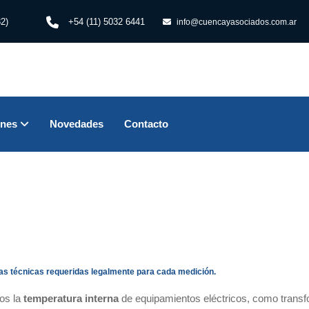
2)
+54 (11) 5032 6441
info@cuencayasociados.com.ar
ones
Novedades
Contacto
s técnicas requeridas legalmente para cada medición.
os la
temperatura interna
de equipamientos eléctricos, como transf