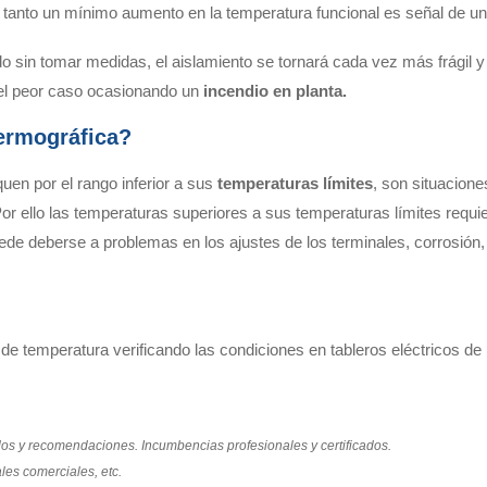
 tanto un mínimo aumento en la temperatura funcional es señal de un
 sin tomar medidas, el aislamiento se tornará cada vez más frágil y
 el peor caso ocasionando un
incendio en planta.
ermográfica?
uen por el rango inferior a sus
temperaturas límites
, son situacione
 Por ello las temperaturas superiores a sus temperaturas límites requ
 deberse a problemas en los ajustes de los terminales, corrosión, fa
e temperatura verificando las condiciones en tableros eléctricos de
os y recomendaciones. Incumbencias profesionales y certificados.
es comerciales, etc.